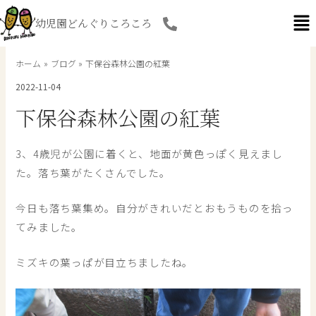
内
幼児園どんぐりころころ
容
を
ス
ホーム
ブログ
下保谷森林公園の紅葉
キ
2022-11-04
ッ
プ
下保谷森林公園の紅葉
3、4歳児が公園に着くと、地面が黄色っぽく見えまし
た。落ち葉がたくさんでした。
今日も落ち葉集め。自分がきれいだとおもうものを拾っ
てみました。
ミズキの葉っぱが目立ちましたね。