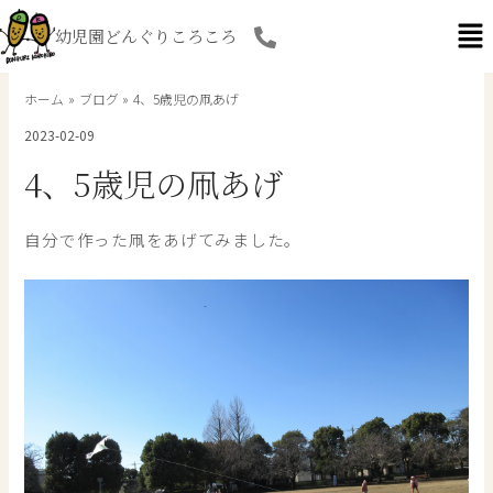
内
幼児園どんぐりころころ
容
を
ス
ホーム
ブログ
4、5歳児の凧あげ
キ
2023-02-09
ッ
プ
4、5歳児の凧あげ
自分で作った凧をあげてみました。