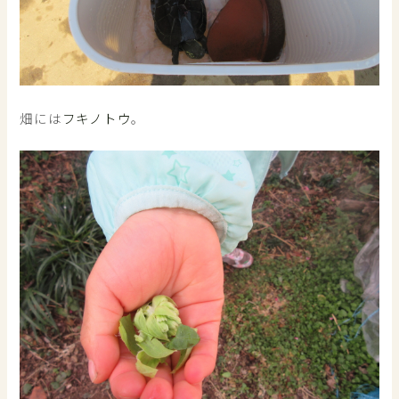
畑には
フキノトウ
。