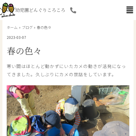
内
幼児園どんぐりころころ
容
を
ス
ホーム
ブログ
春の色々
キ
2023-03-07
ッ
プ
春の色々
寒い間はほとんど動かずにいたカメの動きが活発になっ
てきました。久しぶりにカメの世話をしています。