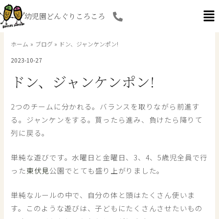
内
幼児園どんぐりころころ
容
を
ス
ホーム
ブログ
ドン、ジャンケンポン!
キ
2023-10-27
ッ
プ
ドン、ジャンケンポン!
2つのチームに分かれる。バランスを取りながら前進す
る。ジャンケンをする。買ったら進み、負けたら降りて
列に戻る。
単純な遊びです。水曜日と金曜日、3、4、5歳児全員で行
った
東伏見
公園でとても盛り上がりました。
単純なルールの中で、自分の体と頭はたくさん使いま
す。このような遊びは、子どもにたくさんさせたいもの