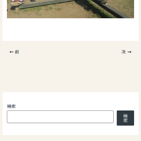
前
次
検索
検
索