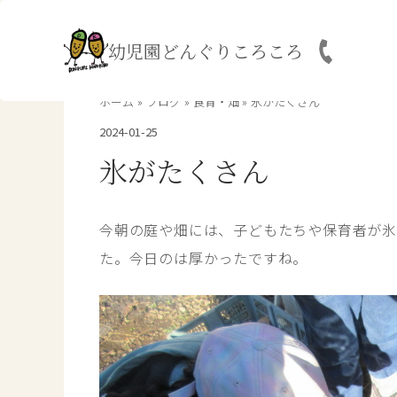
内
容
幼児園どんぐりころころ
を
ス
キ
ホーム
ブログ
食育・畑
氷がたくさん
ッ
2024-01-25
プ
氷がたくさん
今朝の庭や畑には、子どもたちや保育者が氷
た。今日のは厚かったですね。