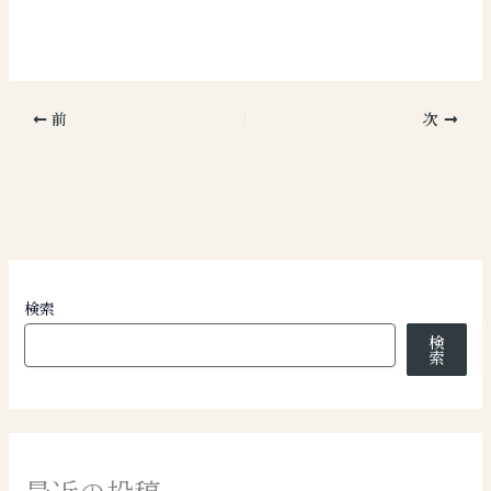
前
次
検索
検
索
最近の投稿