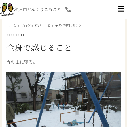
内
幼児園どんぐりころころ
容
を
ス
ホーム
ブログ
遊び・生活
全身で感じること
キ
2024-02-11
ッ
プ
全身で感じること
雪の上に寝る。