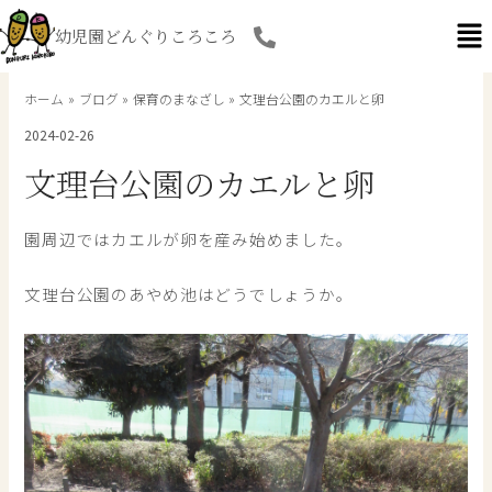
内
幼児園どんぐりころころ
容
を
ス
ホーム
ブログ
保育のまなざし
文理台公園のカエルと卵
キ
2024-02-26
ッ
プ
文理台公園のカエルと卵
園周辺ではカエルが卵を産み始めました。
文理台公園のあやめ池はどうでしょうか。