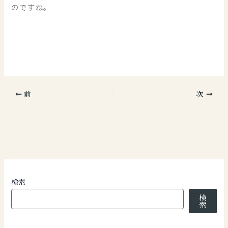
のですね。
前
次
検索
検
索