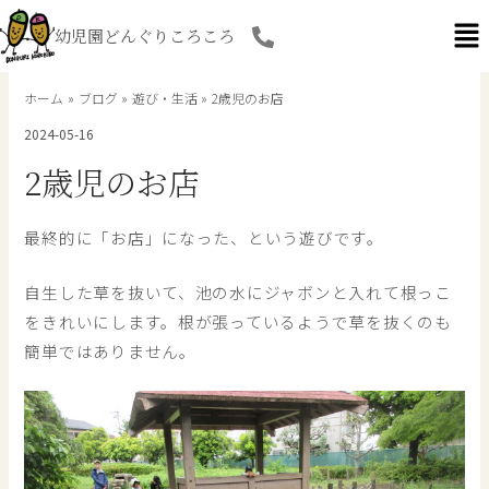
内
幼児園どんぐりころころ
容
を
ス
ホーム
ブログ
遊び・生活
2歳児のお店
キ
2024-05-16
ッ
プ
2歳児のお店
最終的に「お店」になった、という遊びです。
自生した草を抜いて、池の水にジャボンと入れて根っこ
をきれいにします。根が張っているようで草を抜くのも
簡単ではありません。