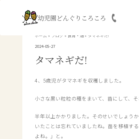
内
容
幼児園どんぐりころころ
を
ス
キ
ホーム
ブログ
食育・畑
タマネギだ!
ッ
2024-05-27
プ
タマネギだ!
4、5歳児がタマネギを収穫しました。
小さな黒い粒粒の種をまいて、苗にして、そ
半年以上かかりました。そのせいでしょうか
いたことは忘れていましたね。苗を移植する
よね。」と。