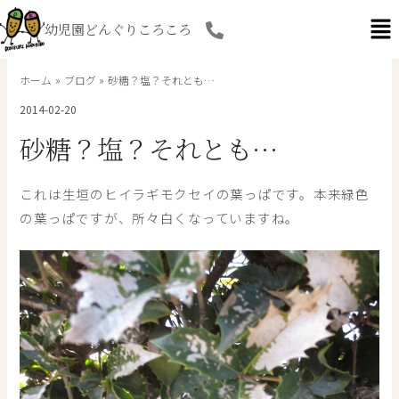
内
幼児園どんぐりころころ
容
を
ス
ホーム
ブログ
砂糖？塩？それとも…
キ
2014-02-20
ッ
プ
砂糖？塩？それとも…
これは生垣のヒイラギモクセイの葉っぱです。本来緑色
の葉っぱですが、所々白くなっていますね。