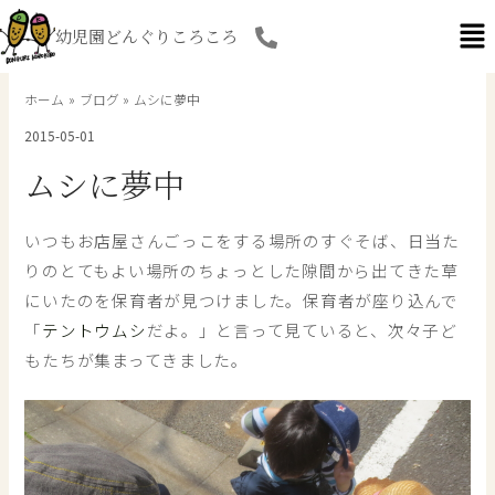
内
幼児園どんぐりころころ
容
を
ス
ホーム
ブログ
ムシに夢中
キ
2015-05-01
ッ
プ
ムシに夢中
いつもお店屋さんごっこをする場所のすぐそば、日当た
りのとてもよい場所のちょっとした隙間から出てきた草
にいたのを保育者が見つけました。保育者が座り込んで
「
テントウムシ
だよ。」と言って見ていると、次々子ど
もたちが集まってきました。