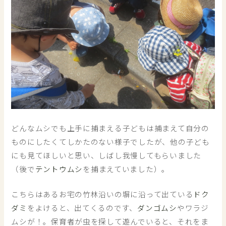
どんなムシでも上手に捕まえる子どもは捕まえて自分の
ものにしたくてしかたのない様子でしたが、他の子ども
にも見てほしいと思い、しばし我慢してもらいました
（後で
テントウムシ
を捕まえていました）。
こちらはあるお宅の竹林沿いの塀に沿って出ている
ドク
ダミ
をよけると、出てくるのです、
ダンゴムシ
やワラジ
ムシが！。保育者が虫を探して遊んでいると、それをま