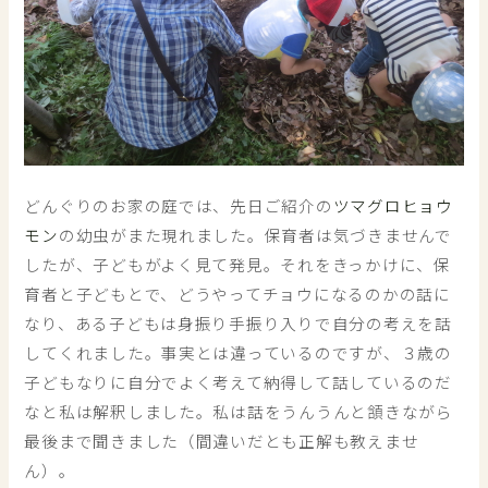
どんぐりのお家の庭では、先日ご紹介の
ツマグロヒョウ
モン
の幼虫がまた現れました。保育者は気づきませんで
したが、子どもがよく見て発見。それをきっかけに、保
育者と子どもとで、どうやってチョウになるのかの話に
なり、ある子どもは身振り手振り入りで自分の考えを話
してくれました。事実とは違っているのですが、３歳の
子どもなりに自分でよく考えて納得して話しているのだ
なと私は解釈しました。私は話をうんうんと頷きながら
最後まで聞きました（間違いだとも正解も教えませ
ん）。