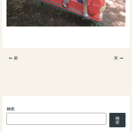
前
次
検索
検
索