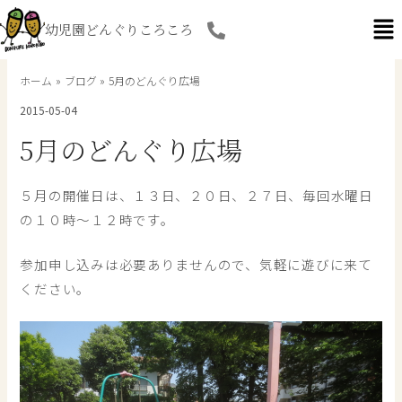
内
幼児園どんぐりころころ
容
を
ス
ホーム
ブログ
5月のどんぐり広場
キ
2015-05-04
ッ
プ
5月のどんぐり広場
５月の開催日は、１３日、２０日、２７日、毎回水曜日
の１０時～１２時です。
参加申し込みは必要ありませんので、気軽に遊びに来て
ください。