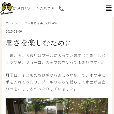
内
幼児園どんぐりころころ
容
を
ス
ホーム
ブログ
暑さを楽しむために
キ
2015-08-06
ッ
プ
暑さを楽しむために
今週から、３歳児はプールに入っています（２歳児はバ
ケツや桶、ジョーロ、カップ類を使って水遊びです）。
月曜日、子どもたちは朝から楽しみな様子で、水の中に
手を入れてみたり、プールのふちを揺らして水面が波立
つのをおもしろがったりしていました。