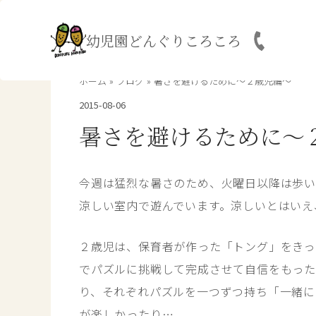
内
容
幼児園どんぐりころころ
を
ス
キ
ホーム
ブログ
暑さを避けるために～２歳児編～
ッ
2015-08-06
プ
暑さを避けるために～
今週は猛烈な暑さのため、火曜日以降は歩い
涼しい室内で遊んでいます。涼しいとはいえ
２歳児は、保育者が作った「トング」をきっ
でパズルに挑戦して完成させて自信をもった
り、それぞれパズルを一つずつ持ち「一緒に
が楽しかったり…。