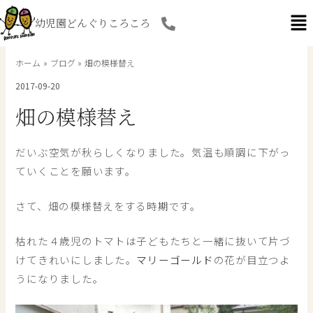
内
幼児園どんぐりころころ
容
を
ス
ホーム
ブログ
畑の模様替え
キ
2017-09-20
ッ
プ
畑の模様替え
だいぶ空気が秋らしくなりました。気温も順調に下がっ
ていくことを願います。
さて、畑の模様替えをする時期です。
枯れた４歳児のトマトは子どもたちと一緒に抜いて片づ
けてきれいにしました。
マリーゴールド
の花が目立つよ
うになりました。