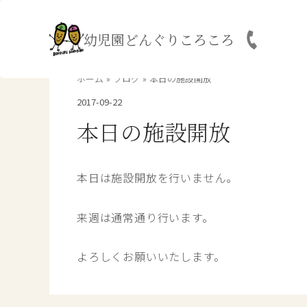
内
容
幼児園どんぐりころころ
を
ス
キ
ホーム
ブログ
本日の施設開放
ッ
2017-09-22
プ
本日の施設開放
本日は施設開放を行いません。
来週は通常通り行います。
よろしくお願いいたします。