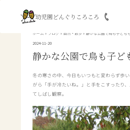
内
容
幼児園どんぐりころころ
を
ス
キ
ホーム
ブログ
自然・散歩
静かな公園で鳥も子ども
ッ
2024-11-20
プ
静かな公園で鳥も子ど
冬の寒さの中、今日もいつもと変わらず歩い
がら「手が冷たいね。」と手をこすったり、
てしばし観察。