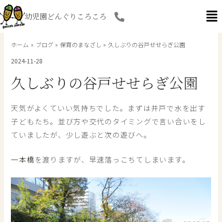
内
幼児園どんぐりころころ
容
を
ス
ホーム
ブログ
保育のまなざし
久しぶりの谷戸せせらぎ公園
キ
2024-11-28
ッ
プ
久しぶりの谷戸せせらぎ公園
天気がよくていい気持ちでした。まずは井戸で水を出す
子どもたち。並び方や交代のタイミングで言い合いをし
ていましたが、少し遊ぶと次の遊びへ。
一本橋
を渡りますが、早速落っこちてしまいます。