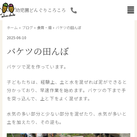
内
幼児園どんぐりころころ
容
を
ス
ホーム
ブログ
食育・畑
バケツの田んぼ
キ
2025-06-10
ッ
プ
バケツの田んぼ
バケツで泥を作っています。
子どもたちは、経験上、土と水を混ぜれば泥ができると
分かっており、早速作業を始めます。バケツの下まで手
を突っ込んで、上と下をよく混ぜます。
水気の多い部分と少ない部分を混ぜたり、水気が多いと
土を加えたり、その逆も。