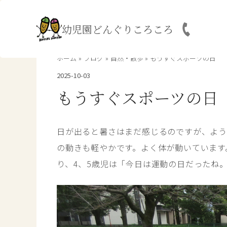
内
容
幼児園どんぐりころころ
を
ス
キ
ホーム
ブログ
自然・散歩
もうすぐスポーツの日
ッ
2025-10-03
プ
もうすぐスポーツの日
日が出ると暑さはまだ感じるのですが、よう
の動きも軽やかです。よく体が動いています
り、4、5歳児は「今日は運動の日だったね