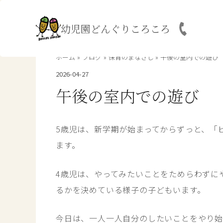
内
容
幼児園どんぐりころころ
を
ス
キ
ホーム
ブログ
保育のまなざし
午後の室内での遊び
ッ
2026-04-27
プ
午後の室内での遊び
5歳児は、新学期が始まってからずっと、「
ます。
4歳児は、やってみたいことをためらわずに
るかを決めている様子の子どもいます。
今日は、一人一人自分のしたいことをやり始