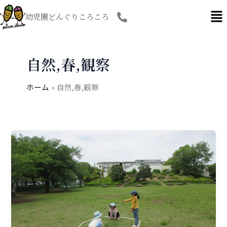
内
幼児園どんぐりころころ
容
を
ス
キ
自然,春,観察
ッ
プ
ホーム
自然,春,観察