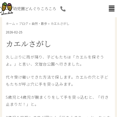
内
幼児園どんぐりころころ
容
を
ス
ホーム
ブログ
自然・散歩
カエルさがし
キ
2026-02-25
ッ
プ
カエルさがし
久しぶりに雨が降り、子どもたちは「カエルを探そう
よ。」と言い、文理台公園へ行きました。
代々受け継いできた方法で探します。カエルの穴と子ど
もたちが呼ぶ穴に手を突っ込みます。
5歳児と4歳児が腕まくりをして手を突っ込むと、「行き
止まりだ！」と。