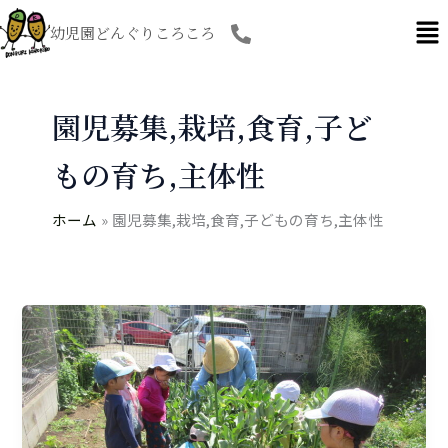
内
幼児園どんぐりころころ
容
を
ス
キ
園児募集,栽培,食育,子ど
ッ
プ
もの育ち,主体性
ホーム
園児募集,栽培,食育,子どもの育ち,主体性